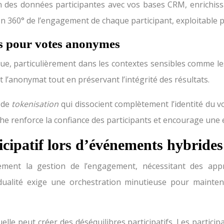
ion des données participantes avec vos bases CRM, enrichis
on 360° de l’engagement de chaque participant, exploitable
es pour votes anonymes
ique, particulièrement dans les contextes sensibles comme l
 l’anonymat tout en préservant l’intégrité des résultats.
 de
tokenisation
qui dissocient complètement l’identité du 
oche renforce la confiance des participants et encourage une 
ipatif lors d’événements hybrides
vement la gestion de l’engagement, nécessitant des appr
ualité exige une orchestration minutieuse pour mainteni
elle peut créer des déséquilibres participatifs. Les partic