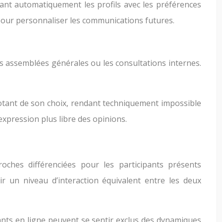
sant automatiquement les profils avec les préférences
 pour personnaliser les communications futures.
es assemblées générales ou les consultations internes.
votant de son choix, rendant techniquement impossible
expression plus libre des opinions.
oches différenciées pour les participants présents
r un niveau d’interaction équivalent entre les deux
ipants en ligne peuvent se sentir exclus des dynamiques